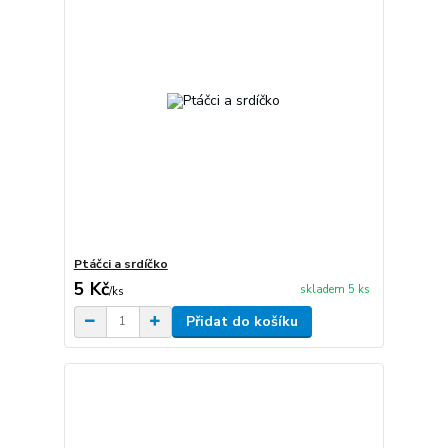
Ptáčci a srdíčko
5 Kč
skladem 5 ks
/
ks
Přidat do košíku