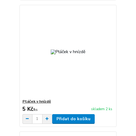
Ptáček v hnízdě
5 Kč
skladem 2 ks
/
ks
Přidat do košíku