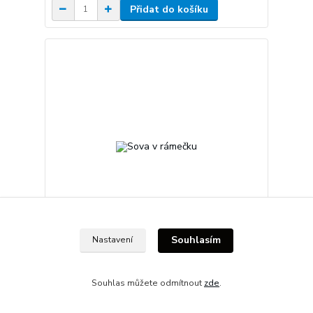
Přidat do košíku
Souhlasím
Nastavení
Sova v rámečku
5 Kč
skladem 7 ks
/
ks
Souhlas můžete odmítnout
zde
.
Přidat do košíku