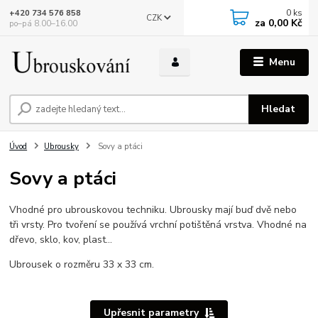
0
ks
+420 734 576 858
CZK
za
0,00 Kč
po–pá 8.00–16.00
Menu
Hledat
Úvod
Ubrousky
Sovy a ptáci
Sovy a ptáci
Vhodné pro ubrouskovou techniku. Ubrousky mají buď dvě nebo
tři vrsty. Pro tvoření se používá vrchní potištěná vrstva. Vhodné na
dřevo, sklo, kov, plast...
Ubrousek o rozměru 33 x 33 cm.
Upřesnit parametry