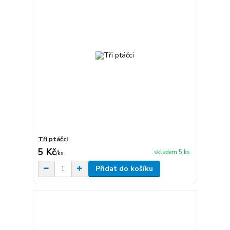
Tři ptáčci
5 Kč
skladem 5 ks
/
ks
Přidat do košíku