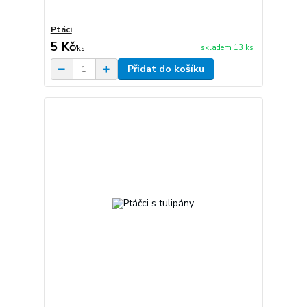
Ptáci
5 Kč
skladem 13 ks
/
ks
Přidat do košíku