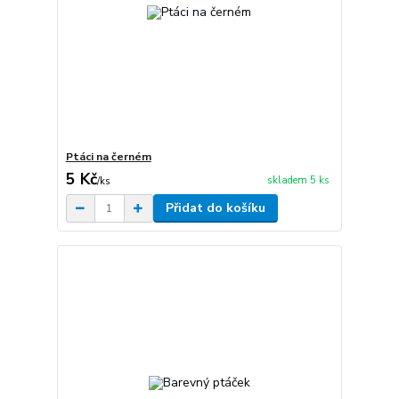
Ptáci na černém
5 Kč
skladem 5 ks
/
ks
Přidat do košíku