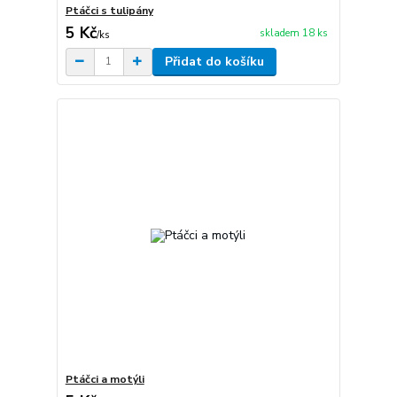
Ptáčci s tulipány
5 Kč
skladem 18 ks
/
ks
Přidat do košíku
Ptáčci a motýli