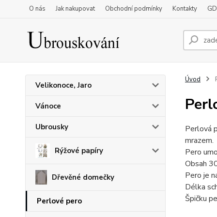
O nás
Jak nakupovat
Obchodní podmínky
Kontakty
GD
Úvod
P
Velikonoce, Jaro
Perl
Vánoce
Ubrousky
Perlová p
mrazem.
Rýžové papíry
Pero umož
Obsah 30
Pero je n
Dřevěné domečky
Délka sch
Špičku pe
Perlové pero