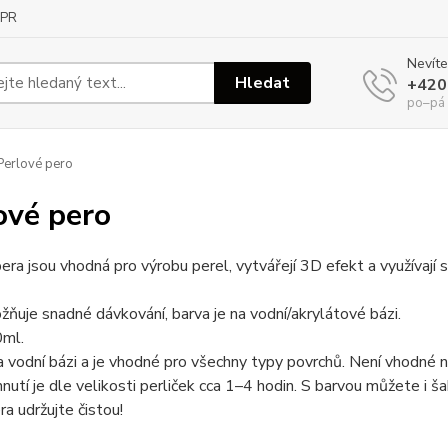
PR
Nevíte
Hledat
+420
po–pá
erlové pero
ové pero
era jsou vhodná pro výrobu perel, vytvářejí 3D efekt a využívaj
ňuje snadné dávkování, barva je na vodní/akrylátové bázi.
ml.
a vodní bázi a je vhodné pro všechny typy povrchů. Není vhodné na
nutí je dle velikosti perliček cca 1–4 hodin. S barvou můžete i š
ra udržujte čistou!