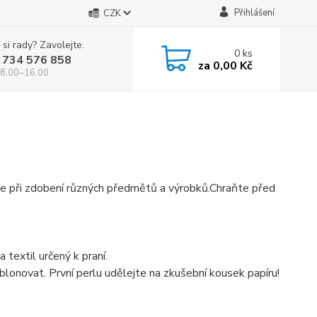
Přihlášení
CZK
 si rady? Zavolejte.
0
ks
 734 576 858
za
0,00 Kč
 8.00–16.00
í se při zdobení různých předmětů a výrobků.Chraňte před
 textil určený k praní.
ablonovat. První perlu udělejte na zkušební kousek papíru!