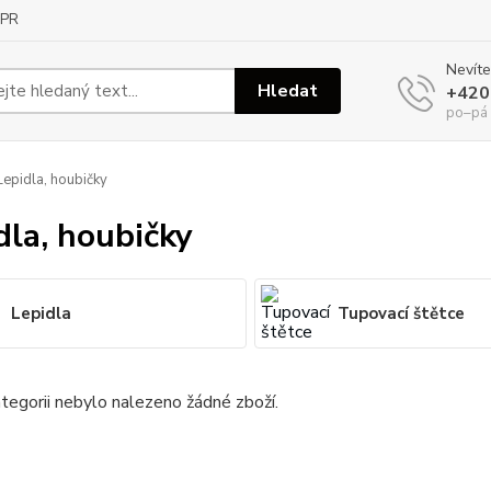
PR
Nevíte
Hledat
+420
po–pá
epidla, houbičky
dla, houbičky
Lepidla
Tupovací štětce
tegorii nebylo nalezeno žádné zboží.