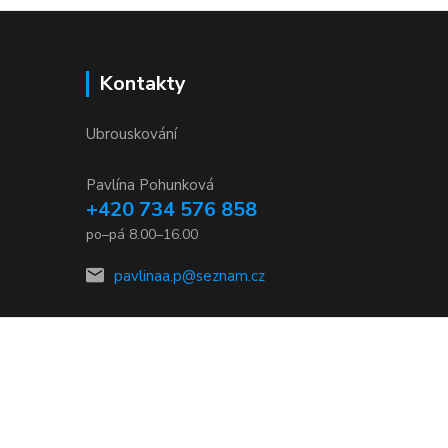
Kontakty
Ubrouskování
Pavlína Pohunková
+420 734 576 858
po–pá 8.00–16.00
pavlinaa.p@seznam.cz