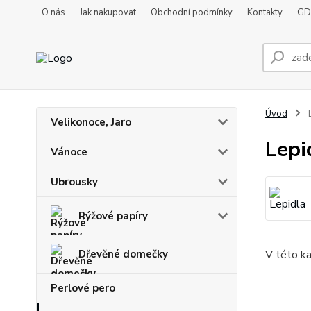
O nás
Jak nakupovat
Obchodní podmínky
Kontakty
GD
Úvod
L
Velikonoce, Jaro
Lepi
Vánoce
Ubrousky
Rýžové papíry
Dřevěné domečky
V této ka
Perlové pero