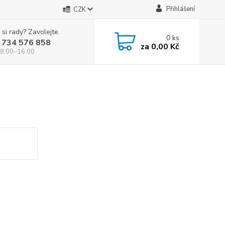
Přihlášení
CZK
 si rady? Zavolejte.
0
ks
 734 576 858
za
0,00 Kč
 8.00–16.00