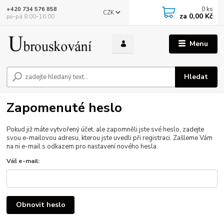
0
ks
+420 734 576 858
CZK
za
0,00 Kč
po–pá 8.00–16.00
Menu
Hledat
Zapomenuté heslo
Pokud již máte vytvořený účet, ale zapomněli jste své heslo, zadejte
svou e-mailovou adresu, kterou jste uvedli při registraci. Zašleme Vám
na ni e-mail s odkazem pro nastavení nového hesla.
Váš e-mail:
Obnovit heslo