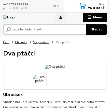
0
ks
+420 734 576 858
CZK
za
0,00 Kč
po–pá 8.00–16.00
Menu
Hledat
Úvod
Ubrousky
Sovy a ptáci
Dva ptáčci
Dva ptáčci
Ubrousek
Vhodné pro ubrouskovou techniku. Ubrousky mají buď dvě nebo tři vrsty.
Pro tvoření se používá vrchní potištěná vrstva. Vhodné na dřevo, sklo,