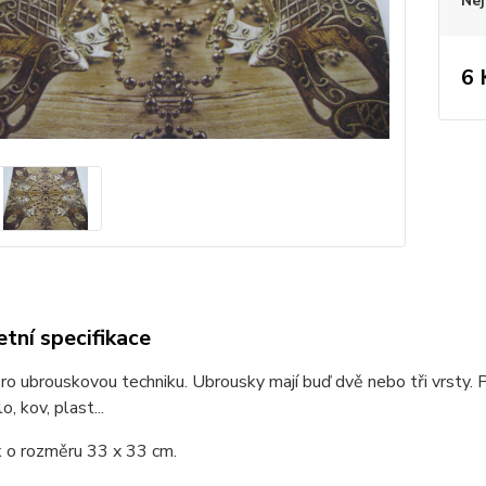
Nej
6 
tní specifikace
o ubrouskovou techniku. Ubrousky mají buď dvě nebo tři vrsty. P
o, kov, plast...
 o rozměru 33 x 33 cm.