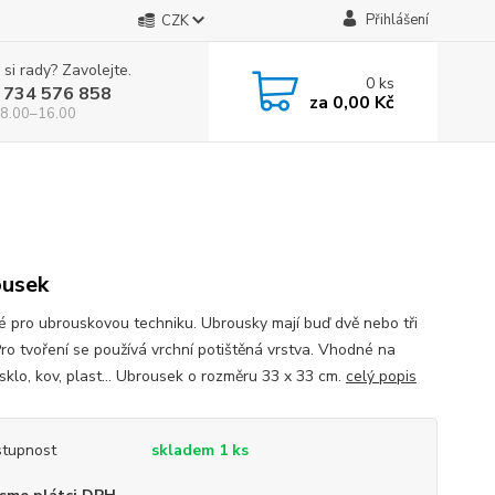
Přihlášení
CZK
 si rady? Zavolejte.
0
ks
 734 576 858
za
0,00 Kč
 8.00–16.00
usek
 pro ubrouskovou techniku. Ubrousky mají buď dvě nebo tři
Pro tvoření se používá vrchní potištěná vrstva. Vhodné na
sklo, kov, plast... Ubrousek o rozměru 33 x 33 cm.
celý popis
tupnost
skladem 1 ks