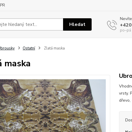
PR
Nevíte
Hledat
+420
po–pá
Ubrousky
Ostatní
Zlatá maska
á maska
Ubro
Vhodné
vrsty. 
dřevo, 
Dos