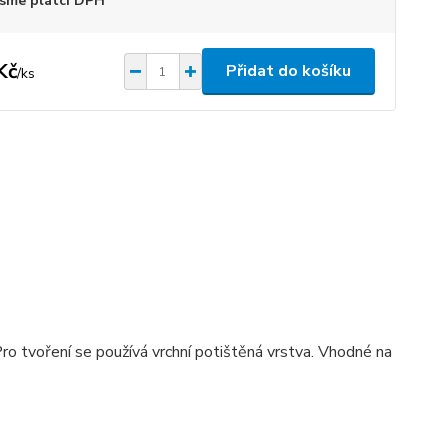
sme plátci DPH
Kč
Přidat do košíku
/
ks
ro tvoření se používá vrchní potištěná vrstva. Vhodné na