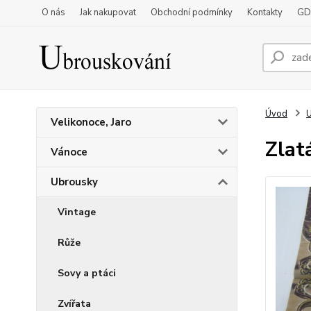
O nás
Jak nakupovat
Obchodní podmínky
Kontakty
GD
Úvod
Velikonoce, Jaro
Zlat
Vánoce
Ubrousky
Vintage
Růže
Sovy a ptáci
Zvířata