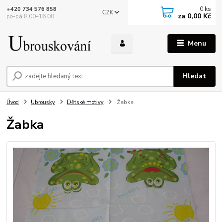
0
ks
+420 734 576 858
CZK
za
0,00 Kč
po–pá 8.00–16.00
Menu
Hledat
Úvod
Ubrousky
Dětské motivy
Žabka
Žabka