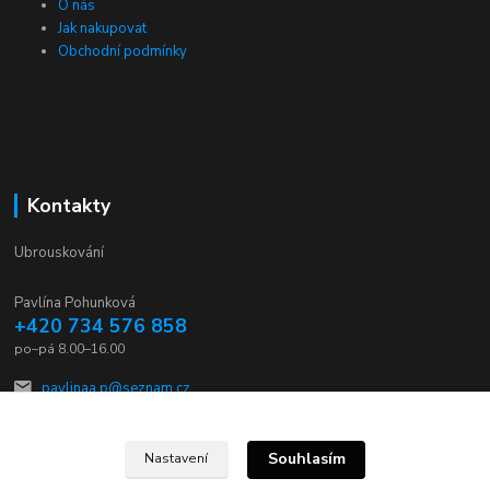
O nás
Jak nakupovat
Obchodní podmínky
Kontakty
Ubrouskování
Pavlína Pohunková
+420 734 576 858
po–pá 8.00–16.00
pavlinaa.p@seznam.cz
Souhlasím
Nastavení