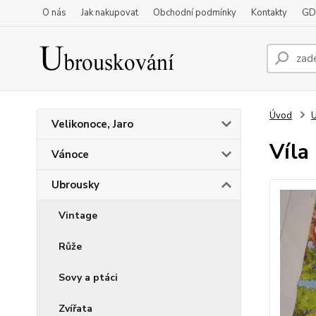
O nás
Jak nakupovat
Obchodní podmínky
Kontakty
GD
Úvod
Velikonoce, Jaro
Víla
Vánoce
Ubrousky
Vintage
Růže
Sovy a ptáci
Zvířata