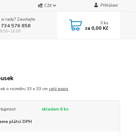
Přihlášení
CZK
 si rady? Zavolejte.
0
ks
 734 576 858
za
0,00 Kč
 8.00–16.00
usek
ek o rozměru 33 x 33 cm
celý popis
tupnost
skladem 6 ks
sme plátci DPH