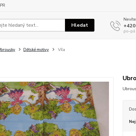
PR
Nevíte
Hledat
+420
po–pá
Ubrousky
Dětské motivy
Víla
Ubro
Ubrous
Dos
Nej