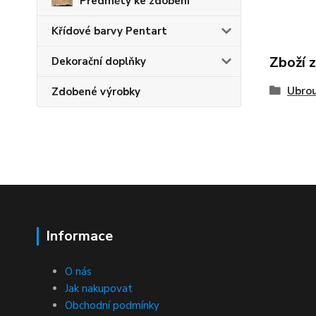
Předměty ke zdobení
Křídové barvy Pentart
Zboží 
Dekorační doplňky
Ubro
Zdobené výrobky
Informace
O nás
Jak nakupovat
Obchodní podmínky