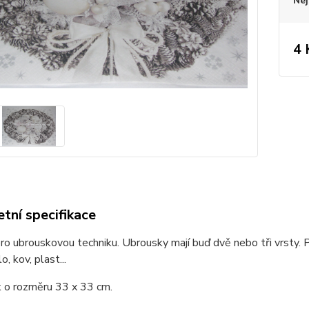
Nej
4 
tní specifikace
o ubrouskovou techniku. Ubrousky mají buď dvě nebo tři vrsty. P
o, kov, plast...
 o rozměru 33 x 33 cm.