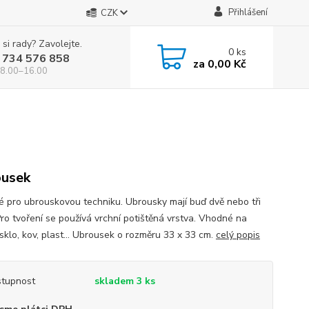
Přihlášení
CZK
 si rady? Zavolejte.
0
ks
 734 576 858
za
0,00 Kč
 8.00–16.00
usek
 pro ubrouskovou techniku. Ubrousky mají buď dvě nebo tři
Pro tvoření se používá vrchní potištěná vrstva. Vhodné na
sklo, kov, plast... Ubrousek o rozměru 33 x 33 cm.
celý popis
tupnost
skladem 3 ks