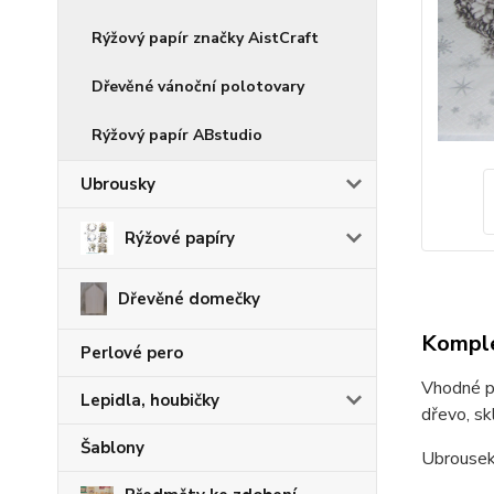
Rýžový papír značky AistCraft
Dřevěné vánoční polotovary
Rýžový papír ABstudio
Ubrousky
Rýžové papíry
Dřevěné domečky
Komple
Perlové pero
Vhodné pr
Lepidla, houbičky
dřevo, skl
Šablony
Ubrousek