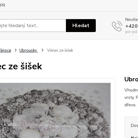
PR
Nevíte
Hledat
+420
po–pá
Vánoce
Ubrousky
Věnec ze šišek
c ze šišek
Ubro
Vhodné
vrsty. 
dřevo, 
Dos