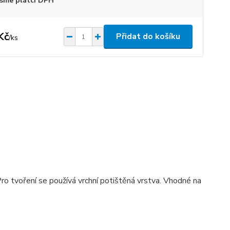
sme plátci DPH
Kč
Přidat do košíku
/
ks
ro tvoření se používá vrchní potištěná vrstva. Vhodné na