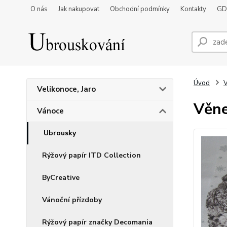
O nás
Jak nakupovat
Obchodní podmínky
Kontakty
GD
Úvod
Velikonoce, Jaro
Věne
Vánoce
Ubrousky
Rýžový papír ITD Collection
ByCreative
Vánoční přízdoby
Rýžový papír značky Decomania