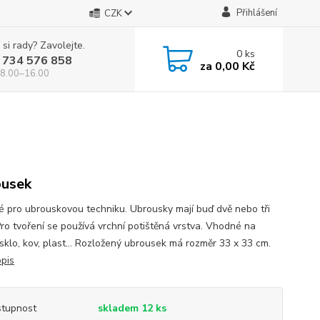
Přihlášení
CZK
 si rady? Zavolejte.
0
ks
 734 576 858
za
0,00 Kč
 8.00–16.00
usek
 pro ubrouskovou techniku. Ubrousky mají buď dvě nebo tři
Pro tvoření se používá vrchní potištěná vrstva. Vhodné na
 sklo, kov, plast... Rozložený ubrousek má rozměr 33 x 33 cm.
opis
tupnost
skladem 12 ks