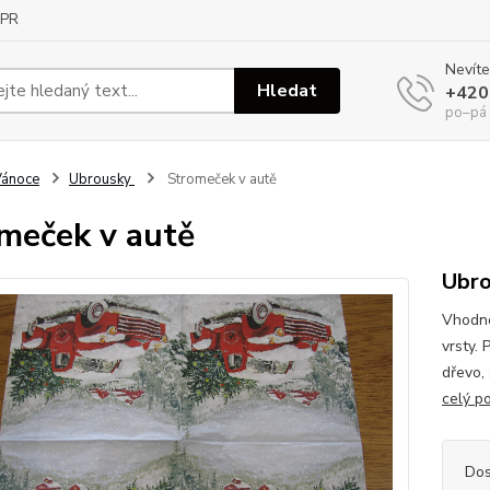
PR
Nevíte
Hledat
+420
po–pá
Vánoce
Ubrousky
Stromeček v autě
meček v autě
Ubro
Vhodné
vrsty. 
dřevo,
celý p
Dos