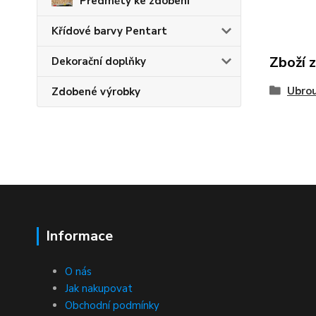
Předměty ke zdobení
Křídové barvy Pentart
Zboží 
Dekorační doplňky
Ubro
Zdobené výrobky
Informace
O nás
Jak nakupovat
Obchodní podmínky