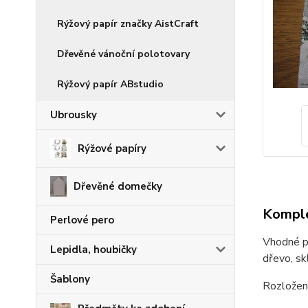
Rýžový papír značky AistCraft
Dřevěné vánoční polotovary
Rýžový papír ABstudio
Ubrousky
Rýžové papíry
Dřevěné domečky
Komple
Perlové pero
Vhodné pr
Lepidla, houbičky
dřevo, skl
Šablony
Rozložen