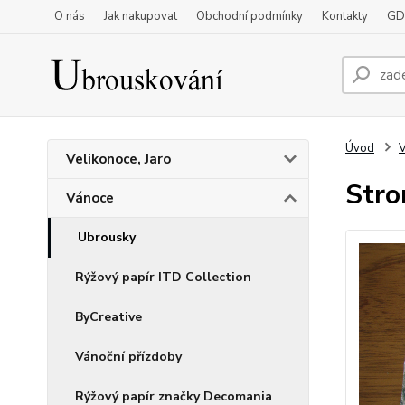
O nás
Jak nakupovat
Obchodní podmínky
Kontakty
GD
Úvod
Velikonoce, Jaro
Stro
Vánoce
Ubrousky
Rýžový papír ITD Collection
ByCreative
Vánoční přízdoby
Rýžový papír značky Decomania