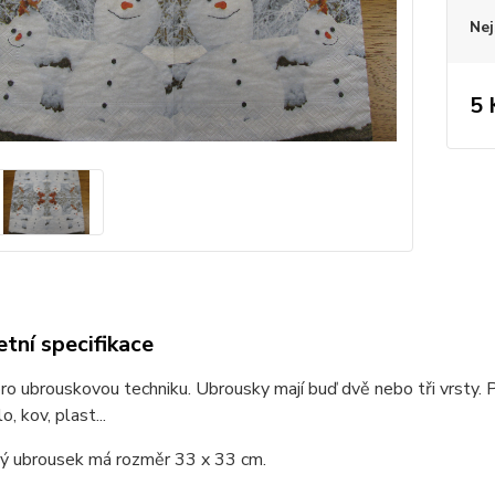
Nej
5 
tní specifikace
o ubrouskovou techniku. Ubrousky mají buď dvě nebo tři vrsty. P
o, kov, plast...
ý ubrousek má rozměr 33 x 33 cm.