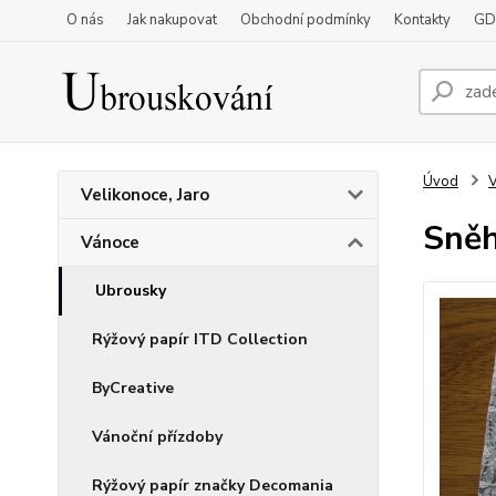
O nás
Jak nakupovat
Obchodní podmínky
Kontakty
GD
Úvod
Velikonoce, Jaro
Sněh
Vánoce
Ubrousky
Rýžový papír ITD Collection
ByCreative
Vánoční přízdoby
Rýžový papír značky Decomania