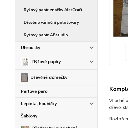
Rýžový papír značky AistCraft
Dřevěné vánoční polotovary
Rýžový papír ABstudio
Ubrousky
Rýžové papíry
Dřevěné domečky
Komple
Perlové pero
Vhodné pr
Lepidla, houbičky
dřevo, skl
Šablony
Rozložen