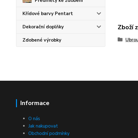
Předměty ke zdobení
Křídové barvy Pentart
Zboží 
Dekorační doplňky
Ubro
Zdobené výrobky
Informace
O nás
Jak nakupovat
Obchodní podmínky