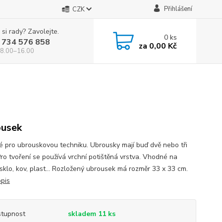
Přihlášení
CZK
 si rady? Zavolejte.
0
ks
 734 576 858
za
0,00 Kč
 8.00–16.00
usek
 pro ubrouskovou techniku. Ubrousky mají buď dvě nebo tři
Pro tvoření se používá vrchní potištěná vrstva. Vhodné na
 sklo, kov, plast... Rozložený ubrousek má rozměr 33 x 33 cm.
opis
tupnost
skladem 11 ks