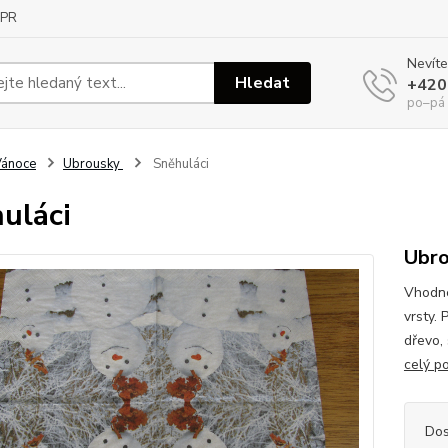
PR
Nevíte
Hledat
+420
po–pá
Vánoce
Ubrousky
Sněhuláci
uláci
Ubro
Vhodné
vrsty. 
dřevo,
celý p
Dos