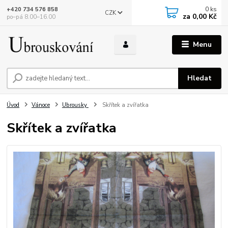
0
ks
+420 734 576 858
CZK
za
0,00 Kč
po–pá 8.00–16.00
Menu
Hledat
Úvod
Vánoce
Ubrousky
Skřítek a zvířatka
Skřítek a zvířatka