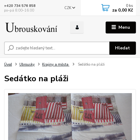
0
ks
+420 734 576 858
CZK
za
0,00 Kč
po–pá 8.00–16.00
Menu
Hledat
Úvod
Ubrousky
Krajiny a města
Sedátko na pláži
Sedátko na pláži