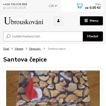
0
ks
+420 734 576 858
CZK
za
0,00 Kč
po–pá 8.00–16.00
Menu
Hledat
Úvod
Vánoce
Ubrousky
Santova čepice
Santova čepice