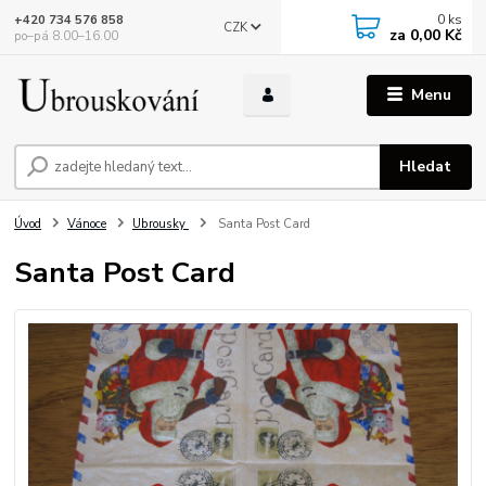
0
ks
+420 734 576 858
CZK
za
0,00 Kč
po–pá 8.00–16.00
Menu
Hledat
Úvod
Vánoce
Ubrousky
Santa Post Card
Santa Post Card