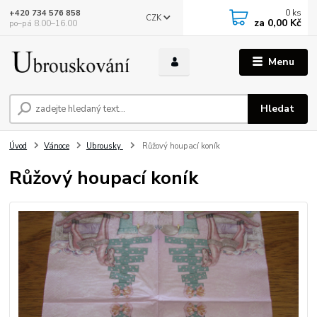
0
ks
+420 734 576 858
CZK
za
0,00 Kč
po–pá 8.00–16.00
Menu
Hledat
Úvod
Vánoce
Ubrousky
Růžový houpací koník
Růžový houpací koník