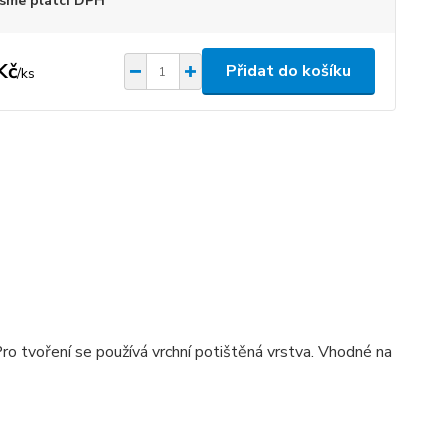
sme plátci DPH
Kč
Přidat do košíku
/
ks
ro tvoření se používá vrchní potištěná vrstva. Vhodné na