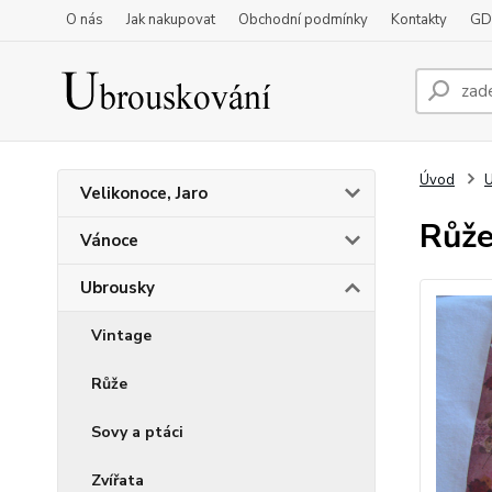
O nás
Jak nakupovat
Obchodní podmínky
Kontakty
GD
Úvod
Velikonoce, Jaro
Růže
Vánoce
Ubrousky
Vintage
Růže
Sovy a ptáci
Zvířata