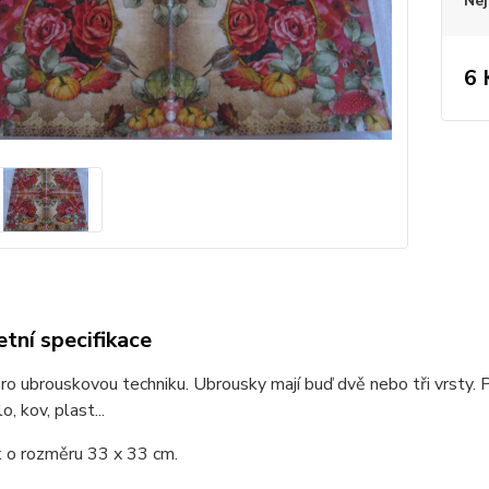
Nej
6 
tní specifikace
o ubrouskovou techniku. Ubrousky mají buď dvě nebo tři vrsty. P
o, kov, plast...
 o rozměru 33 x 33 cm.