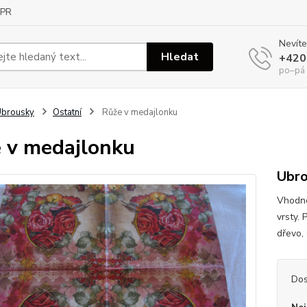
PR
Nevíte
Hledat
+420
po–pá
Ubrousky
Ostatní
Růže v medajlonku
 v medajlonku
Ubro
Vhodné
vrsty. 
dřevo, 
Dos