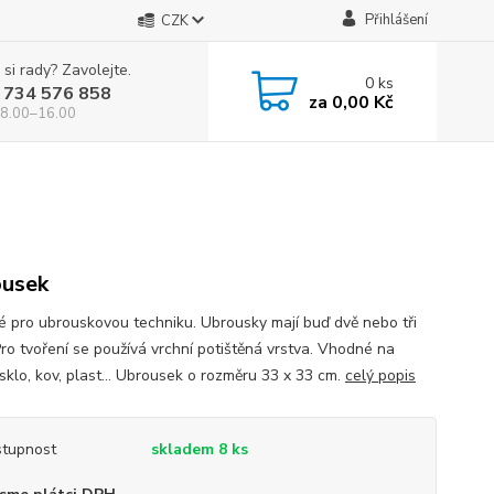
Přihlášení
CZK
 si rady? Zavolejte.
0
ks
 734 576 858
za
0,00 Kč
 8.00–16.00
usek
 pro ubrouskovou techniku. Ubrousky mají buď dvě nebo tři
Pro tvoření se používá vrchní potištěná vrstva. Vhodné na
sklo, kov, plast... Ubrousek o rozměru 33 x 33 cm.
celý popis
tupnost
skladem 8 ks