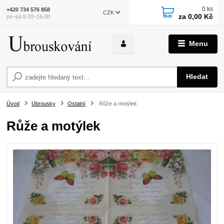
0
ks
+420 734 576 858
CZK
za
0,00 Kč
po–pá 8.00–16.00
Menu
Hledat
Úvod
Ubrousky
Ostatní
Růže a motýlek
Růže a motýlek