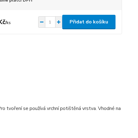
sme plátci DPH
Kč
Přidat do košíku
/
ks
ro tvoření se používá vrchní potištěná vrstva. Vhodné na