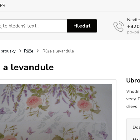
PR
Nevíte
Hledat
+420
po–pá
Ubrousky
Růže
Růže a levandule
 a levandule
Ubro
Vhodné
vrsty. 
dřevo, 
Dos