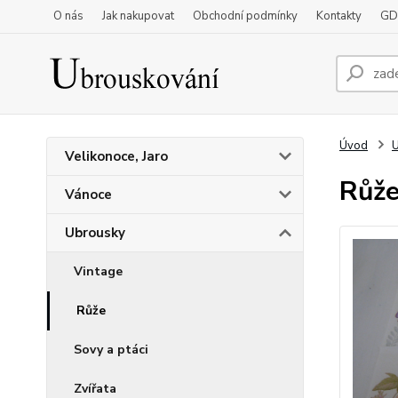
O nás
Jak nakupovat
Obchodní podmínky
Kontakty
GD
Úvod
Velikonoce, Jaro
Růže
Vánoce
Ubrousky
Vintage
Růže
Sovy a ptáci
Zvířata