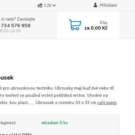
Přihlášení
CZK
 si rady? Zavolejte.
0
ks
 734 576 858
za
0,00 Kč
 8.00–16.00
usek
 pro ubrouskovou techniku. Ubrousky mají buď dvě nebo tři
Pro tvoření se používá vrchní potištěná vrstva. Vhodné na
sklo, kov, plast, ..... Ubrousek o rozměru 33 x 33 cm
celý popis
tupnost
skladem 5 ks