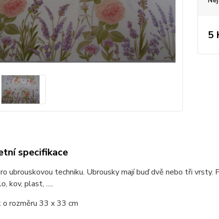
Nej
5 
tní specifikace
o ubrouskovou techniku. Ubrousky mají buď dvě nebo tři vrsty. P
, kov, plast, .....
 o rozměru 33 x 33 cm