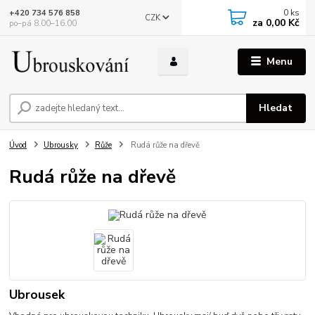
0
ks
+420 734 576 858
CZK
za
0,00 Kč
po–pá 8.00–16.00
Menu
Hledat
Úvod
Ubrousky
Růže
Rudá růže na dřevě
Rudá růže na dřevě
Ubrousek