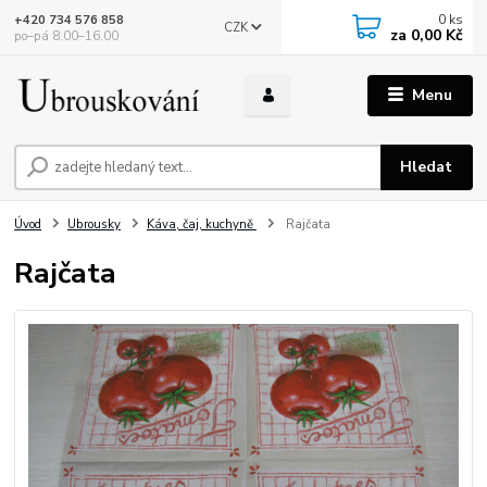
0
ks
+420 734 576 858
CZK
za
0,00 Kč
po–pá 8.00–16.00
Menu
Hledat
Úvod
Ubrousky
Káva, čaj, kuchyně
Rajčata
Rajčata