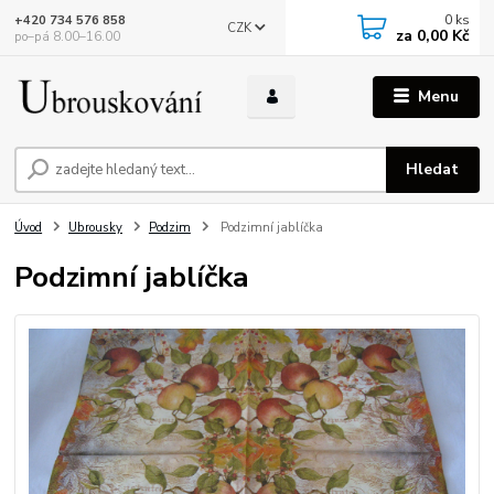
0
ks
+420 734 576 858
CZK
za
0,00 Kč
po–pá 8.00–16.00
Menu
Hledat
Úvod
Ubrousky
Podzim
Podzimní jablíčka
Podzimní jablíčka