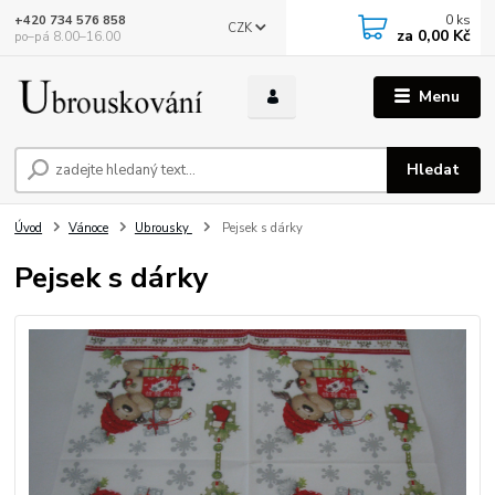
0
ks
+420 734 576 858
CZK
za
0,00 Kč
po–pá 8.00–16.00
Menu
Hledat
Úvod
Vánoce
Ubrousky
Pejsek s dárky
Pejsek s dárky