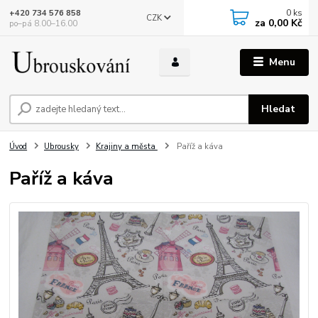
0
ks
+420 734 576 858
CZK
za
0,00 Kč
po–pá 8.00–16.00
Menu
Hledat
Úvod
Ubrousky
Krajiny a města
Paříž a káva
Paříž a káva