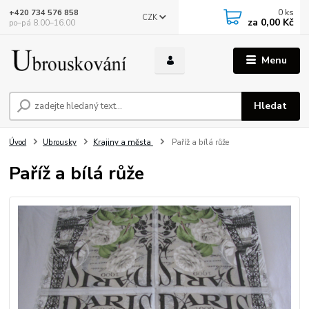
0
ks
+420 734 576 858
CZK
za
0,00 Kč
po–pá 8.00–16.00
Menu
Hledat
Úvod
Ubrousky
Krajiny a města
Paříž a bílá růže
Paříž a bílá růže