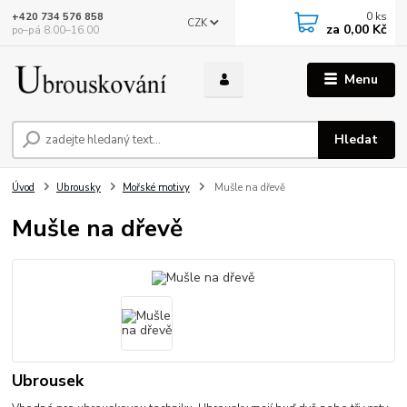
0
ks
+420 734 576 858
CZK
za
0,00 Kč
po–pá 8.00–16.00
Menu
Hledat
Úvod
Ubrousky
Mořské motivy
Mušle na dřevě
Mušle na dřevě
Ubrousek