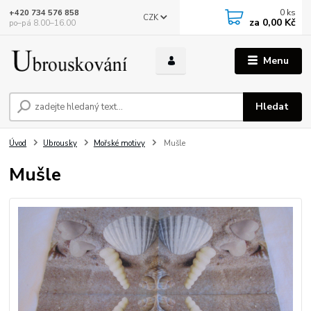
0
ks
+420 734 576 858
CZK
za
0,00 Kč
po–pá 8.00–16.00
Menu
Hledat
Úvod
Ubrousky
Mořské motivy
Mušle
Mušle