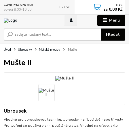
0
ks
+420 734 576 858
CZK
za
0,00 Kč
po–pá 8.00–16.00
Menu
Hledat
Úvod
Ubrousky
Mořské motivy
Mušle II
Mušle II
Ubrousek
Vhodné pro ubrouskovou techniku. Ubrousky mají buď dvě nebo tři vrsty.
Pro tvoření se používá vrchní potištěná vrstva. Vhodné na dřevo, sklo,