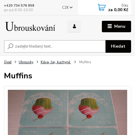
0
ks
+420 734 576 858
CZK
za
0,00 Kč
po–pá 8.00–16.00
Menu
Hledat
Úvod
Ubrousky
Káva, čaj, kuchyně
Muffins
Muffins