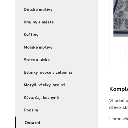
Dětské motivy
Krajiny a města
Květiny
Mořské motivy
Srdce a láska
Bylinky, ovoce a zelenina
Motýli, včelky, brouci
Komple
Káva, čaj, kuchyně
Vhodné pr
dřevo, skl
Podzim
Ubrousek
Ostatní