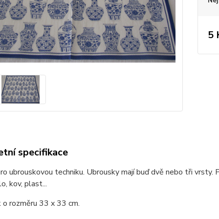
Nej
5 
tní specifikace
o ubrouskovou techniku. Ubrousky mají buď dvě nebo tři vrsty. P
o, kov, plast...
 o rozměru 33 x 33 cm.