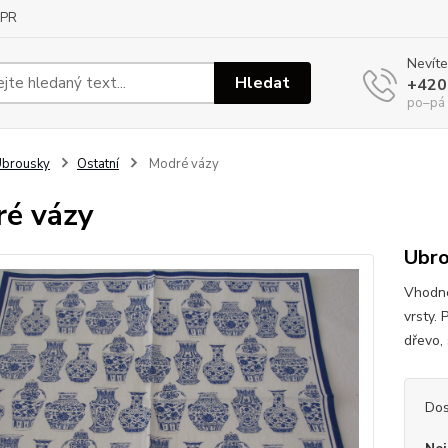
PR
Nevíte
Hledat
+420
po–pá
Ubrousky
Ostatní
Modré vázy
é vázy
Ubro
Vhodné
vrsty. 
dřevo, 
Dos