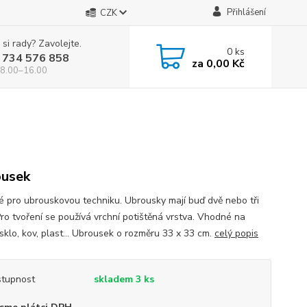
Přihlášení
CZK
 si rady? Zavolejte.
0
ks
 734 576 858
za
0,00 Kč
 8.00–16.00
usek
 pro ubrouskovou techniku. Ubrousky mají buď dvě nebo tři
Pro tvoření se používá vrchní potištěná vrstva. Vhodné na
sklo, kov, plast... Ubrousek o rozměru 33 x 33 cm.
celý popis
tupnost
skladem 3 ks