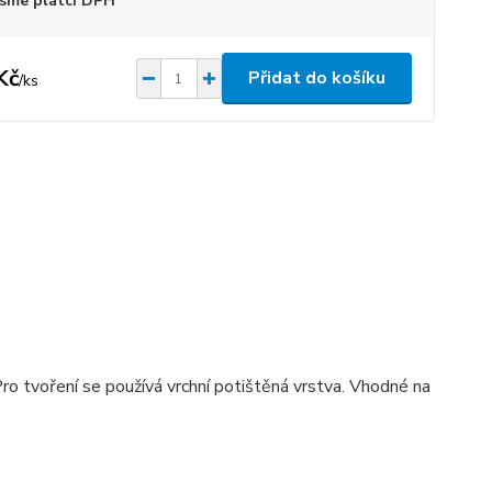
sme plátci DPH
Kč
Přidat do košíku
/
ks
ro tvoření se používá vrchní potištěná vrstva. Vhodné na