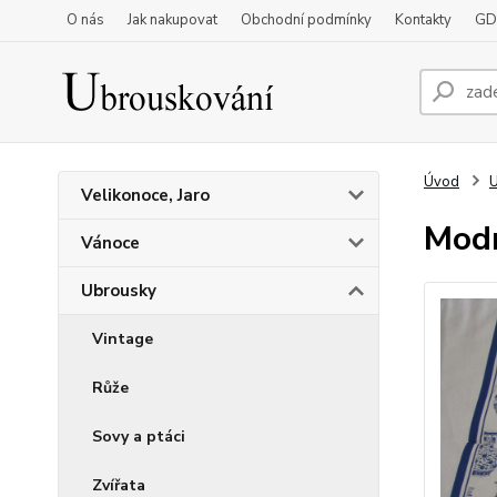
O nás
Jak nakupovat
Obchodní podmínky
Kontakty
GD
Úvod
Velikonoce, Jaro
Modr
Vánoce
Ubrousky
Vintage
Růže
Sovy a ptáci
Zvířata