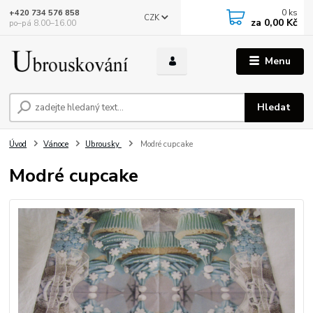
0
ks
+420 734 576 858
CZK
za
0,00 Kč
po–pá 8.00–16.00
Menu
Hledat
Úvod
Vánoce
Ubrousky
Modré cupcake
Modré cupcake