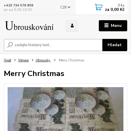
0
ks
+420 734 576 858
CZK
za
0,00 Kč
po–pá 8.00–16.00
Menu
Hledat
Úvod
Vánoce
Ubrousky
Merry Christmas
Merry Christmas