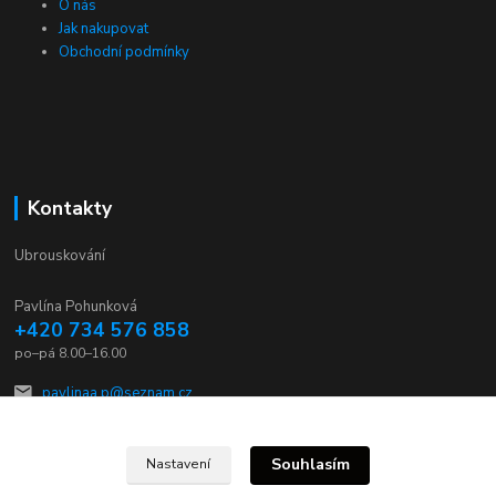
O nás
Jak nakupovat
Obchodní podmínky
Kontakty
Ubrouskování
Pavlína Pohunková
+420 734 576 858
po–pá 8.00–16.00
pavlinaa.p@seznam.cz
Souhlasím
Nastavení