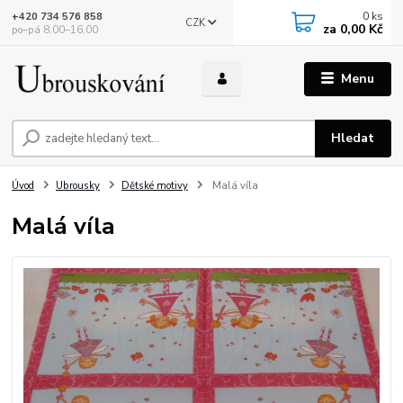
0
ks
+420 734 576 858
CZK
za
0,00 Kč
po–pá 8.00–16.00
Menu
Hledat
Úvod
Ubrousky
Dětské motivy
Malá víla
Malá víla