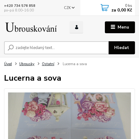
0
ks
+420 734 576 858
CZK
za
0,00 Kč
po–pá 8.00–16.00
Menu
Hledat
Úvod
Ubrousky
Ostatní
Lucerna a sova
Lucerna a sova