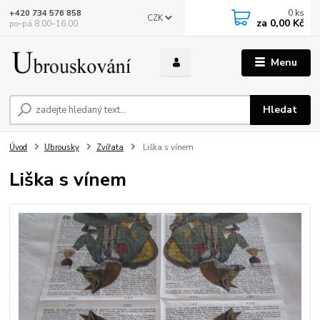
0
ks
+420 734 576 858
CZK
za
0,00 Kč
po–pá 8.00–16.00
Menu
Hledat
Úvod
Ubrousky
Zvířata
Liška s vínem
Liška s vínem