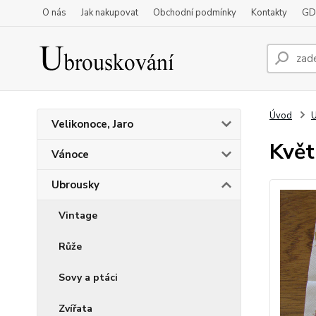
O nás
Jak nakupovat
Obchodní podmínky
Kontakty
GD
Úvod
Velikonoce, Jaro
Květ
Vánoce
Ubrousky
Vintage
Růže
Sovy a ptáci
Zvířata