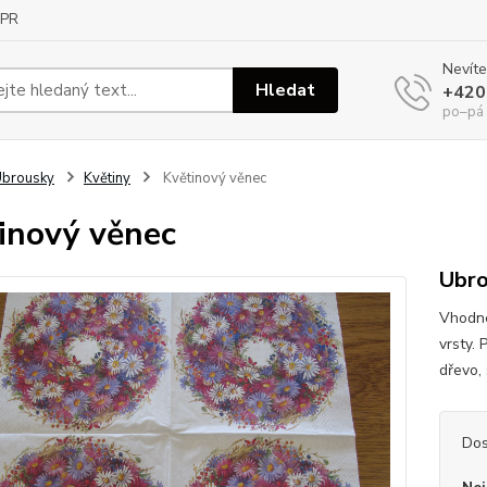
PR
Nevíte
Hledat
+420
po–pá
Ubrousky
Květiny
Květinový věnec
inový věnec
Ubro
Vhodné
vrsty. 
dřevo, 
Dos