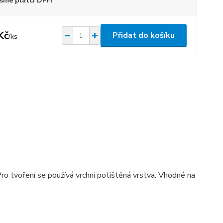
sme plátci DPH
Kč
Přidat do košíku
/
ks
ro tvoření se používá vrchní potištěná vrstva. Vhodné na