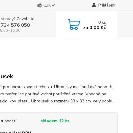
Přihlášení
CZK
 si rady? Zavolejte.
0
ks
 734 576 858
za
0,00 Kč
 8.00–16.00
usek
 pro ubrouskovou techniku. Ubrousky mají buď dvě nebo tři
Pro tvoření se používá vrchní potištěná vrstva. Vhodné na
sklo, kov, plast... Ubrousek o rozměru 33 x 33 cm.
celý popis
tupnost
skladem 12 ks