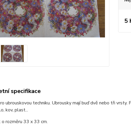
Nej
5 
tní specifikace
o ubrouskovou techniku. Ubrousky mají buď dvě nebo tři vrsty. P
o, kov, plast...
 o rozměru 33 x 33 cm.