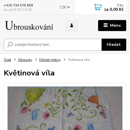
0
ks
+420 734 576 858
CZK
za
0,00 Kč
po–pá 8.00–16.00
Menu
Hledat
Úvod
Ubrousky
Dětské motivy
Květinová víla
Květinová víla