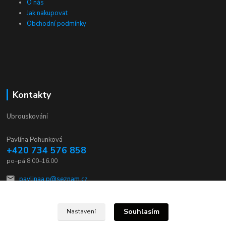
O nás
Jak nakupovat
Obchodní podmínky
Kontakty
Ubrouskování
Pavlína Pohunková
+420 734 576 858
po–pá 8.00–16.00
pavlinaa.p@seznam.cz
Souhlasím
Nastavení