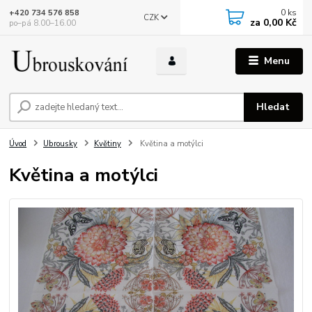
0
ks
+420 734 576 858
CZK
za
0,00 Kč
po–pá 8.00–16.00
Menu
Hledat
Úvod
Ubrousky
Květiny
Květina a motýlci
Květina a motýlci