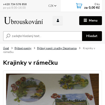
0
ks
+420 734 576 858
CZK
za
0,00 Kč
po–pá 8.00–16.00
Menu
Hledat
Úvod
Rýžové papíry
Rýžový papír značky Decomania
Krajinky v
rámečku
Krajinky v rámečku