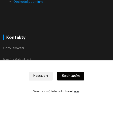
Obchodní podmínky
Kontakty
Ubrouskování
Pavlína Pohunková
+420 734 576 858
po–pá 8.00–16.00
Souhlasím
Nastavení
pavlinaa.p@seznam.cz
Souhlas můžete odmítnout
zde
.