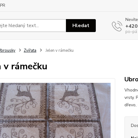
PR
Nevíte
Hledat
+420
po–pá
Ubrousky
Zvířata
Jelen v rámečku
n v rámečku
Ubro
Vhodné
vrsty. 
dřevo, 
Dos