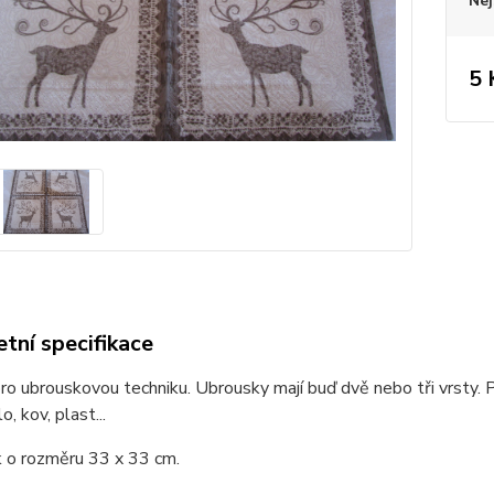
Nej
5 
tní specifikace
o ubrouskovou techniku. Ubrousky mají buď dvě nebo tři vrsty. P
o, kov, plast...
 o rozměru 33 x 33 cm.