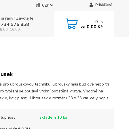
Přihlášení
CZK
 si rady? Zavolejte.
0
ks
 734 576 858
za
0,00 Kč
 8.00–16.00
usek
 pro ubrouskovou techniku. Ubrousky mají buď dvě nebo tři
Pro tvoření se používá vrchní potištěná vrstva. Vhodné na
sklo, kov, plast... Ubrousek o rozměru 33 x 33 cm.
celý popis
tupnost
skladem 10 ks