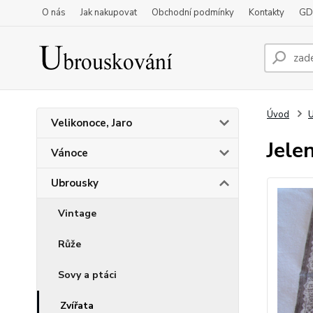
O nás
Jak nakupovat
Obchodní podmínky
Kontakty
GD
Úvod
Velikonoce, Jaro
Jele
Vánoce
Ubrousky
Vintage
Růže
Sovy a ptáci
Zvířata