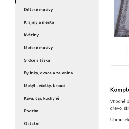
Dětské motivy
Krajiny a města
Květiny
Mořské motivy
Srdce a láska
Bylinky, ovoce a zelenina
Motýli, včelky, brouci
Komple
Káva, čaj, kuchyně
Vhodné pr
dřevo, skl
Podzim
Ubrousek
Ostatní