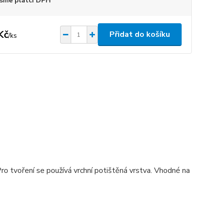
sme plátci DPH
Kč
Přidat do košíku
/
ks
ro tvoření se používá vrchní potištěná vrstva. Vhodné na