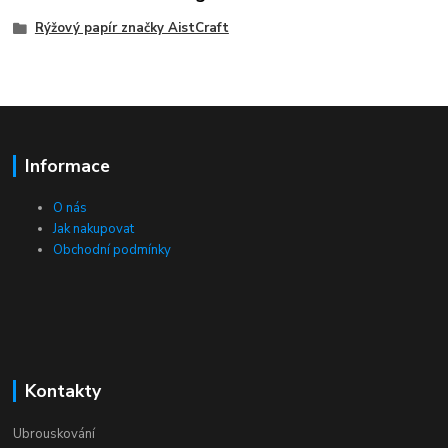
Rýžový papír značky AistCraft
Informace
O nás
Jak nakupovat
Obchodní podmínky
Kontakty
Ubrouskování