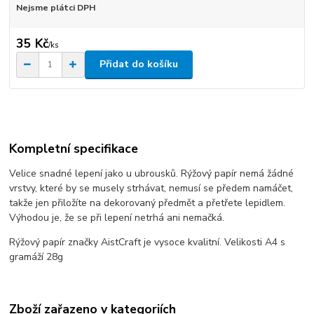
Nejsme plátci DPH
35 Kč
/
ks
Přidat do košíku
Kompletní specifikace
Velice snadné lepení jako u ubrousků. Rýžový papír nemá žádné
vrstvy, které by se musely strhávat, nemusí se předem namáčet,
takže jen přiložíte na dekorovaný předmět a přetřete lepidlem.
Výhodou je, že se při lepení netrhá ani nemačká.
Rýžový papír značky AistCraft je vysoce kvalitní. Velikosti A4 s
gramáží 28g
Zboží zařazeno v kategoriích