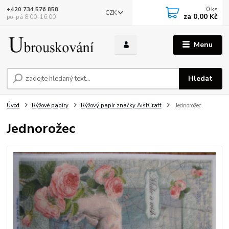
0
ks
+420 734 576 858
CZK
za
0,00 Kč
po–pá 8.00–16.00
Menu
Hledat
Úvod
Rýžové papíry
Rýžový papír značky AistCraft
Jednorožec
Jednorožec