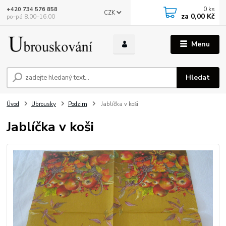
0
ks
+420 734 576 858
CZK
za
0,00 Kč
po–pá 8.00–16.00
Menu
Hledat
Úvod
Ubrousky
Podzim
Jablíčka v koši
Jablíčka v koši