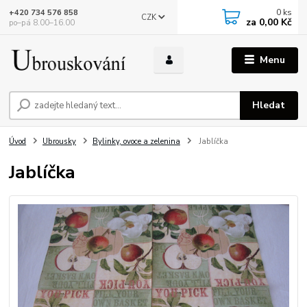
0
ks
+420 734 576 858
CZK
za
0,00 Kč
po–pá 8.00–16.00
Menu
Hledat
Úvod
Ubrousky
Bylinky, ovoce a zelenina
Jablíčka
Jablíčka