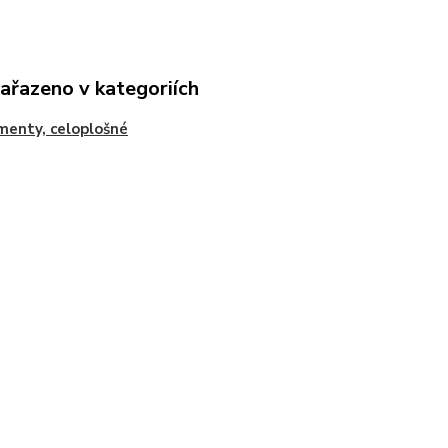
zařazeno v kategoriích
enty, celoplošné