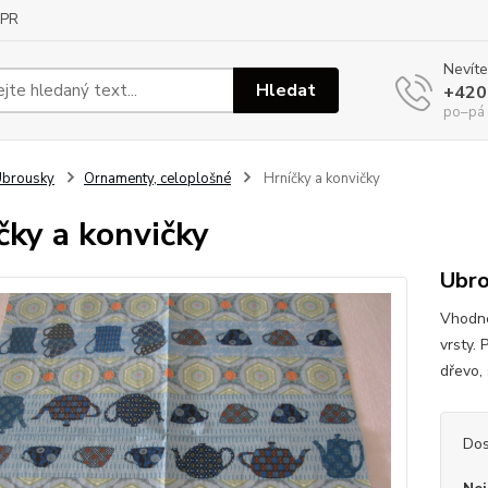
PR
Nevíte
Hledat
+420
po–pá
Ubrousky
Ornamenty, celoplošné
Hrníčky a konvičky
čky a konvičky
Ubro
Vhodné
vrsty. 
dřevo, 
Dos