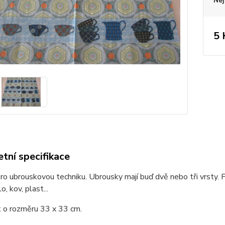
Nej
5 
tní specifikace
o ubrouskovou techniku. Ubrousky mají buď dvě nebo tři vrsty. P
o, kov, plast...
 o rozměru 33 x 33 cm.