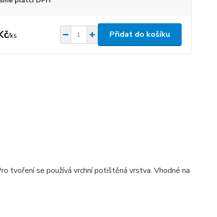
sme plátci DPH
Kč
Přidat do košíku
/
ks
ro tvoření se používá vrchní potištěná vrstva. Vhodné na