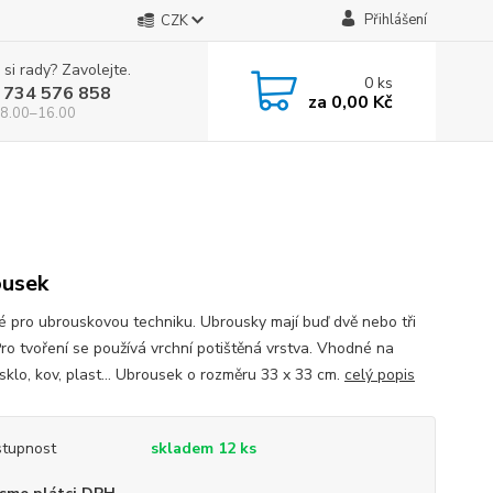
Přihlášení
CZK
 si rady? Zavolejte.
0
ks
 734 576 858
za
0,00 Kč
 8.00–16.00
usek
 pro ubrouskovou techniku. Ubrousky mají buď dvě nebo tři
Pro tvoření se používá vrchní potištěná vrstva. Vhodné na
sklo, kov, plast... Ubrousek o rozměru 33 x 33 cm.
celý popis
tupnost
skladem 12 ks