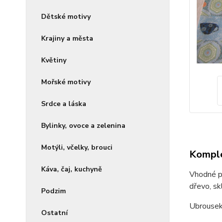
Dětské motivy
Krajiny a města
Květiny
Mořské motivy
Srdce a láska
Bylinky, ovoce a zelenina
Motýli, včelky, brouci
Komple
Káva, čaj, kuchyně
Vhodné pr
dřevo, skl
Podzim
Ubrousek
Ostatní