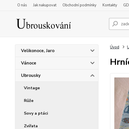
O nás
Jak nakupovat
Obchodní podmínky
Kontakty
GD
Úvod
Velikonoce, Jaro
Hrní
Vánoce
Ubrousky
Vintage
Růže
Sovy a ptáci
Zvířata