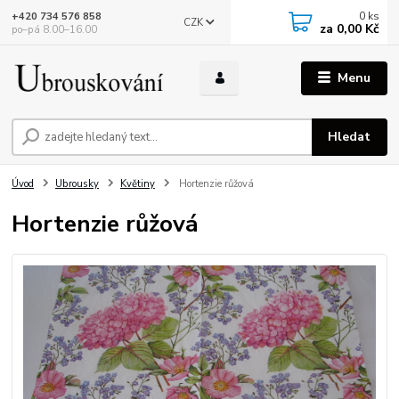
0
ks
+420 734 576 858
CZK
za
0,00 Kč
po–pá 8.00–16.00
Menu
Hledat
Úvod
Ubrousky
Květiny
Hortenzie růžová
Hortenzie růžová