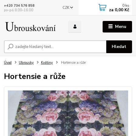
0
ks
+420 734 576 858
CZK
za
0,00 Kč
po–pá 8.00–16.00
Menu
Hledat
Úvod
Ubrousky
Květiny
Hortensie a růže
Hortensie a růže