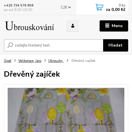
0
ks
+420 734 576 858
CZK
za
0,00 Kč
po–pá 8.00–16.00
Menu
Hledat
Úvod
Velikonoce, Jaro
Ubrousky
Dřevěný zajíček
Dřevěný zajíček