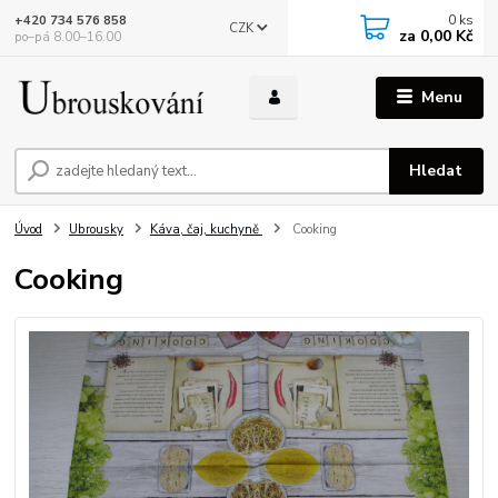
0
ks
+420 734 576 858
CZK
za
0,00 Kč
po–pá 8.00–16.00
Menu
Hledat
Úvod
Ubrousky
Káva, čaj, kuchyně
Cooking
Cooking