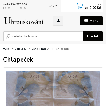
0
ks
+420 734 576 858
CZK
za
0,00 Kč
po–pá 8.00–16.00
Menu
Hledat
Úvod
Ubrousky
Dětské motivy
Chlapeček
Chlapeček