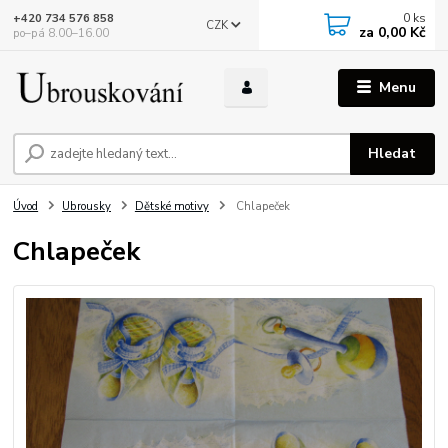
0
ks
+420 734 576 858
CZK
za
0,00 Kč
po–pá 8.00–16.00
Menu
Hledat
Úvod
Ubrousky
Dětské motivy
Chlapeček
Chlapeček